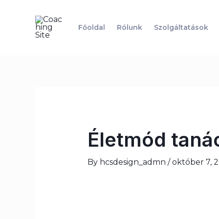
Skip
to
Főoldal
Rólunk
Szolgáltatások
content
Post
navigation
Életmód taná
By
hcsdesign_admn
/
október 7, 