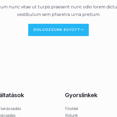
cum nunc vitae ut turpis praesent nunc odio lorem dict
vestibulum sem pharetra urna pretium.
DOLGOZZUNK EGYÜTT
áltatások
Gyorslinkek
 tanácsadás
Főoldal
anácsadás
Rólunk