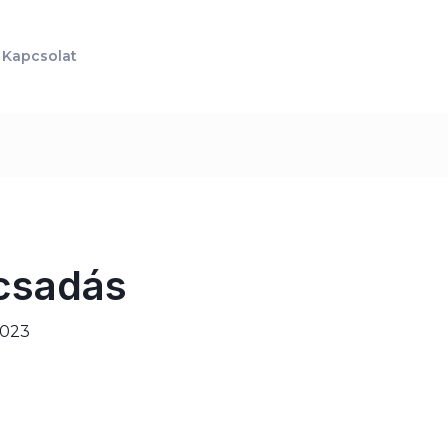
Kapcsolat
csadás
2023