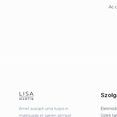
Ac 
Szolg
Amet suscipit urna turpis in
Életmód
malesuada et sapien semper
Üzleti t