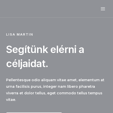
Skip
MAI
to
ME
content
LISA MARTIN
Segítünk elérni a
céljaidat.
Pellentesque odio aliquam vitae amet, elementum at
urna facilisis purus, integer nam libero pharetra
viverra et dolor tellus, eget commodo tellus tempus
vitae.