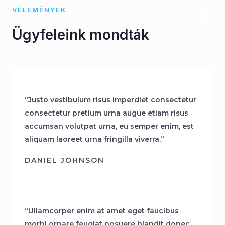
VÉLEMÉNYEK
Ügyfeleink mondták
“Justo vestibulum risus imperdiet consectetur
consectetur pretium urna augue etiam risus
accumsan volutpat urna, eu semper enim, est
aliquam laoreet urna fringilla viverra.”
DANIEL JOHNSON
“Ullamcorper enim at amet eget faucibus
morbi ornare feugiat posuere blandit donec